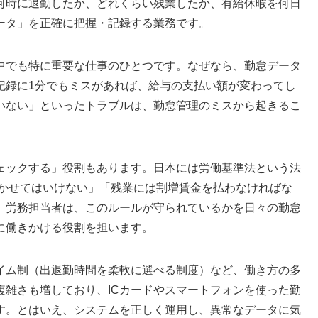
何時に退勤したか、どれくらい残業したか、有給休暇を何日
ータ」を正確に把握・記録する業務です。
中でも特に重要な仕事のひとつです。なぜなら、勤怠データ
記録に1分でもミスがあれば、給与の支払い額が変わってし
いない」といったトラブルは、勤怠管理のミスから起きるこ
ェックする」役割もあります。日本には労働基準法という法
働かせてはいけない」「残業には割増賃金を払わなければな
。労務担当者は、このルールが守られているかを日々の勤怠
に働きかける役割を担います。
イム制（出退勤時間を柔軟に選べる制度）など、働き方の多
複雑さも増しており、ICカードやスマートフォンを使った勤
す。とはいえ、システムを正しく運用し、異常なデータに気