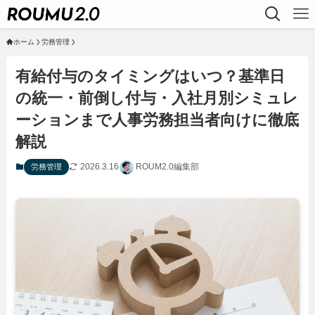
ホーム
労務管理
有給付与のタイミングはいつ？基準日
の統一・前倒し付与・入社月別シミュレ
ーションまで人事労務担当者向けに徹底
解説
2026.3.16
ROUM2.0編集部
労務管理