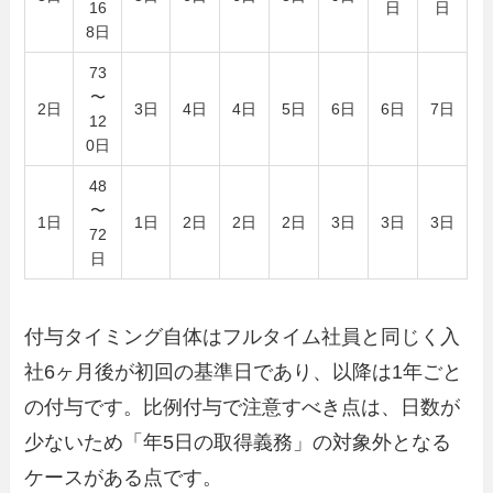
16
日
日
8日
73
〜
2日
3日
4日
4日
5日
6日
6日
7日
12
0日
48
〜
1日
1日
2日
2日
2日
3日
3日
3日
72
日
付与タイミング自体はフルタイム社員と同じく入
社6ヶ月後が初回の基準日であり、以降は1年ごと
の付与です。比例付与で注意すべき点は、日数が
少ないため「年5日の取得義務」の対象外となる
ケースがある点です。