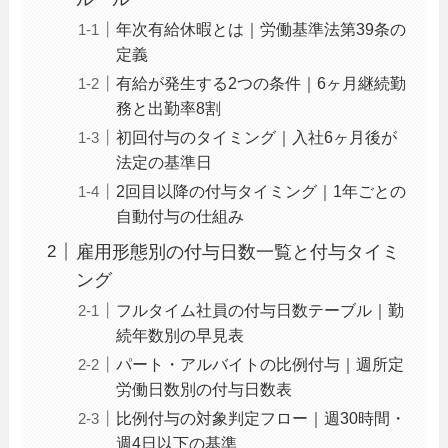
年次有給休暇とは｜労働基準法第39条の
定義
有給が発生する2つの条件｜6ヶ月継続勤
務と出勤率8割
初回付与のタイミング｜入社6ヶ月後が
法定の基準日
2回目以降の付与タイミング｜1年ごとの
自動付与の仕組み
雇用形態別の付与日数一覧と付与タイミ
ング
フルタイム社員の付与日数テーブル｜勤
続年数別の早見表
パート・アルバイトの比例付与｜週所定
労働日数別の付与日数表
比例付与の対象判定フロー｜週30時間・
週4日以下の基準