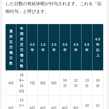
した日数の有給休暇が付与されます。これを「比
例付与」と呼びます。
年
週
間
所
所
6.5
定
定
0.5
1.5
2.5
3.5
4.5
5.5
年
労
労
年
年
年
年
年
年
以
働
働
上
日
日
数
数
16
9〜
10
12
13
15
4日
7日
8日
9日
21
日
日
日
日
6日
12
1〜
10
11
3日
5日
6日
6日
8日
9日