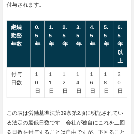
付与されます。
継続
0.
1.
2.
3.
4.
5.
6.
勤務
5
5
5
5
5
5
5
年数
年
年
年
年
年
年
年
以
上
付与
1
1
1
1
1
1
2
日数
0
1
2
4
6
8
0
日
日
日
日
日
日
日
この表は労働基準法第39条第2項に明記されてい
る法定の最低日数です。会社が独自にこれを上回
る日数を付与することは自由ですが、下回ること